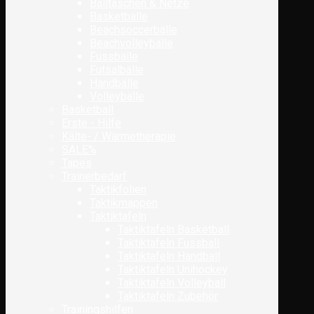
Balltaschen & Netze
Basketbälle
Beachsoccerbälle
Beachvolleybälle
Fussbälle
Futsalbälle
Handbälle
Volleybälle
Basketball
Erste - Hilfe
Kälte- / Wärmetherapie
SALE%
Tapes
Trainerbedarf
Taktikfolien
Taktikmappen
Taktiktafeln
Taktiktafeln Basketball
Taktiktafeln Fussball
Taktiktafeln Handball
Taktiktafeln Unihockey
Taktiktafeln Volleyball
Taktiktafeln Zubehör
Trainingshilfen