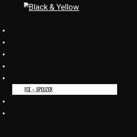
BASKETBALL REGENSDORF
FOOTREBEL
ZÜRICH CITY S.C.
GC SQUASH
FC ERLINSBACH
FCE – SPEUZER
KUD SLOGA
TURNVEREIN OBERSIGGENTHAL