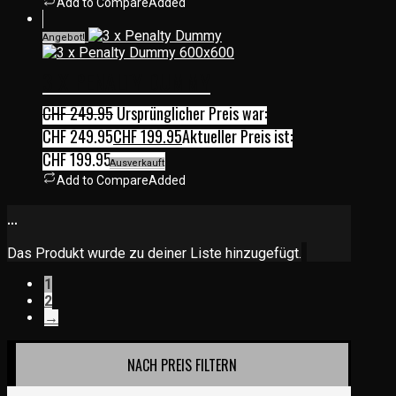
Add to Compare
Added
Angebot!
3 X PENALTY DUMMY
CHF
249.95
Ursprünglicher Preis war:
CHF 249.95
CHF
199.95
Aktueller Preis ist:
CHF 199.95.
Ausverkauft
Add to Compare
Added
...
Das Produkt wurde zu deiner Liste hinzugefügt.
1
2
→
NACH PREIS FILTERN