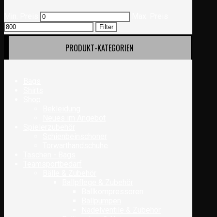
Min. Preis
Max. Preis
Filter
PRODUKT-KATEGORIEN
Bags
Shirts
Shop
Bekleidung
Neues im Angebot
Spielerzubehör
Schienbeinschoner
Torwarthandschuhe
Taschen - Bags
Teamsportbedarf
Bälle & Zubehör
Ballpflege & Zubehör
Ballkompressoren
Ballpumpen
Nadelventile & Zubehör