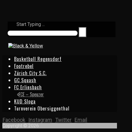
Start Typing ...
Basketball Regensdorf
Footrebel
Zürich City S.C.
GC Squash
FC Erlinsbach
FCE – Speuzer
KUD Sloga
Turnverein Obersiggenthal
Facebook
Instagram
Twitter
Email
Copyright © 2026