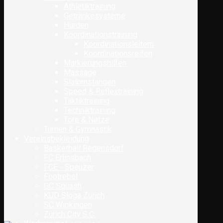
Athletiktraining
Getränkesysteme
Hürden
Koordinationstraining
Koordinationsleitern
Koordinationsreifen
Markierungshilfen
Massage
Slalomstangen
Speed & Reflextraining
Taktiktraining
Techniktraining
Tore & Netze
Turnen & Gymnastik
Vereinsbekleidung
Basketball Regensdorf
FC Erlinsbach
FCE - Speuzer
Footrebel
GC Squash
KUD Sloga Zürich
SC Wipkingen
Zürich City S.C.