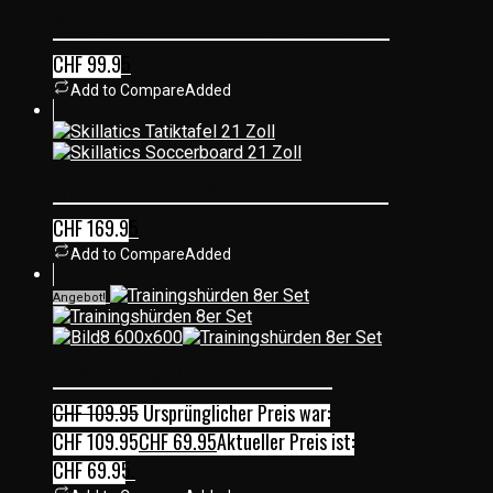
SKILLATICS – TATIKTAFEL 16 ZOLL
CHF
99.95
Add to Compare
Added
SKILLATICS – TATIKTAFEL 21 ZOLL
CHF
169.95
Add to Compare
Added
Angebot!
TRAININGSHÜRDEN 8ER SET
CHF
109.95
Ursprünglicher Preis war:
CHF 109.95
CHF
69.95
Aktueller Preis ist:
CHF 69.95.