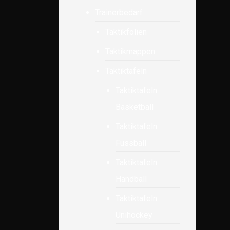
Trainerbedarf
Taktikfolien
Taktikmappen
Taktiktafeln
Taktiktafeln
Basketball
Taktiktafeln
Fussball
Taktiktafeln
Handball
Taktiktafeln
Unihockey