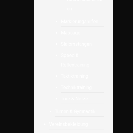
en
Markierungshilfen
Massage
Slalomstangen
Speed &
Reflextraining
Taktiktraining
Techniktraining
Tore & Netze
Turnen & Gymnastik
Vereinsbekleidung