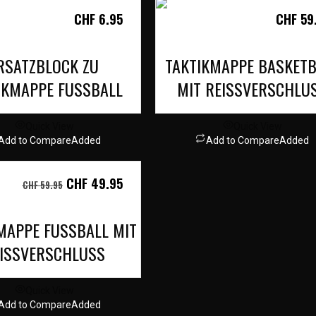
CHF
6.95
CHF
59
RSATZBLOCK ZU
TAKTIKMAPPE BASKETB
IKMAPPE FUSSBALL
MIT REISSVERSCHLU
Quick View
Quick View
Add to Compare
Added
Add to Compare
Added
CHF
49.95
CHF
59.95
MAPPE FUSSBALL MIT
ISSVERSCHLUSS
Quick View
Add to Compare
Added