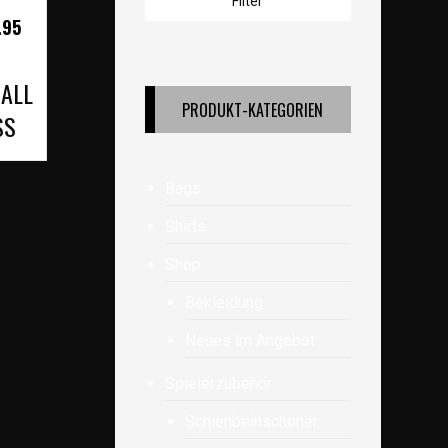
Filter
.95
ALL
PRODUKT-KATEGORIEN
SS
Bags
Shirts
Shop
Bekleidung
Neues im Angebot
Spielerzubehör
Schienbeinschoner