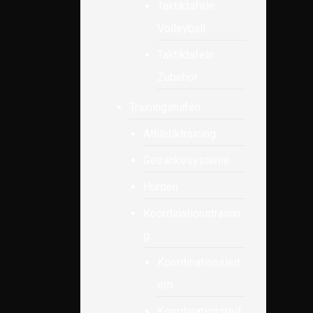
Taktiktafeln
Volleyball
Taktiktafeln
Zubehör
Trainingshilfen
Athletiktraining
Getränkesysteme
Hürden
Koordinationstrainin
g
Koordinationsleit
ern
Koordinationsreif