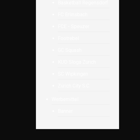
Basketball Regensdorf
FC Erlinsbach
FCE - Speuzer
Footrebel
GC Squash
KUD Sloga Zürich
SC Wipkingen
Zürich City S.C.
Werbemittel
Banner