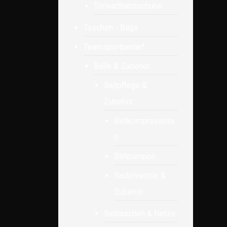
Torwarthandschuhe
Taschen - Bags
Teamsportbedarf
Bälle & Zubehör
Ballpflege &
Zubehör
Ballkompressore
n
Ballpumpen
Nadelventile &
Zubehör
Balltaschen & Netze