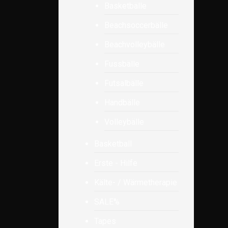
Basketbälle
Beachsoccerbälle
Beachvolleybälle
Fussbälle
Futsalbälle
Handbälle
Volleybälle
Basketball
Erste - Hilfe
Kälte- / Wärmetherapie
SALE%
Tapes