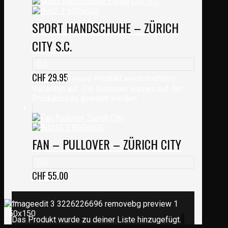
SPORT HANDSCHUHE – ZÜRICH
CITY S.C.
0.0
CHF
29.95
Dieses Produkt weist mehrere
Varianten auf. Die Optionen können auf der
Produktseite gewählt werden
FAN – PULLOVER – ZÜRICH CITY
0.0
CHF
55.00
...
Das Produkt wurde zu deiner Liste hinzugefügt.