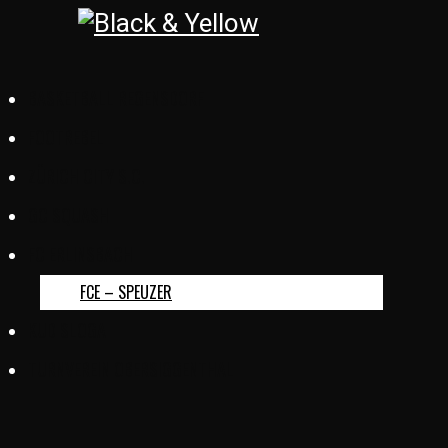
BASKETBALL REGENSDORF
FOOTREBEL
ZÜRICH CITY S.C.
GC SQUASH
FC ERLINSBACH
FCE – SPEUZER
KUD SLOGA
TURNVEREIN OBERSIGGENTHAL