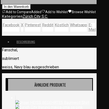
In den Warenkorb
Add to Compare
Added
Add to Wishlist
Browse Wishlist
Kategorien
Zürich City S.C.
Facebook
X
Pinterest
Reddit
Köstlich
Whatsapp
E-
Mail
BESCHREIBUNG
Fanschal,
sublimiert
weiss, Navy blau ausgeschrieben
ÄHNLICHE PRODUKTE