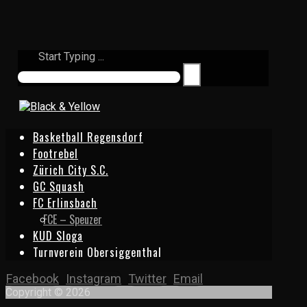
Start Typing ...
Basketball Regensdorf
Footrebel
Zürich City S.C.
GC Squash
FC Erlinsbach
FCE – Speuzer
KUD Sloga
Turnverein Obersiggenthal
Facebook
Instagram
Twitter
Email
Copyright © 2026