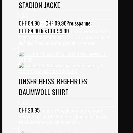
STADION JACKE
0.0
CHF
84.90
–
CHF
99.90
Preisspanne:
CHF 84.90 bis CHF 99.90
Dieses Produkt weist
mehrere Varianten auf. Die Optionen können
auf der Produktseite gewählt werden
UNSER HEISS BEGEHRTES
BAUMWOLL SHIRT
0.0
CHF
29.95
Dieses Produkt weist mehrere
Varianten auf. Die Optionen können auf der
Produktseite gewählt werden