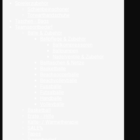
Spielerzubehör
Schienbeinschoner
Torwarthandschuhe
Taschen - Bags
Teamsportbedarf
Bälle & Zubehör
Ballpflege & Zubehör
Ballkompressoren
Ballpumpen
Nadelventile & Zubehör
Balltaschen & Netze
Basketbälle
Beachsoccerbälle
Beachvolleybälle
Fussbälle
Futsalbälle
Handbälle
Volleybälle
Basketball
Erste - Hilfe
Kälte- / Wärmetherapie
SALE%
Tapes
Trainerbedarf