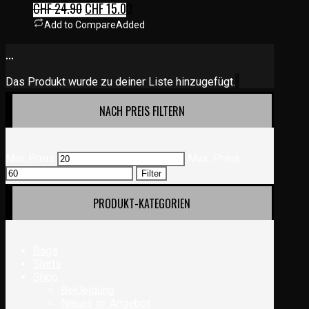
CHF
24.90
CHF
15.00
Add to Compare
Added
...
Das Produkt wurde zu deiner Liste hinzugefügt.
NACH PREIS FILTERN
Min. Preis
Max. Preis
Filter
PRODUKT-KATEGORIEN
Bags
Shirts
Shop
Bekleidung
Neues im Angebot