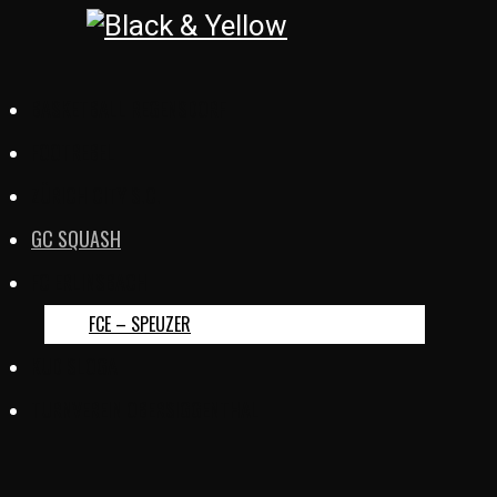
BASKETBALL REGENSDORF
FOOTREBEL
ZÜRICH CITY S.C.
GC SQUASH
FC ERLINSBACH
FCE – SPEUZER
KUD SLOGA
TURNVEREIN OBERSIGGENTHAL