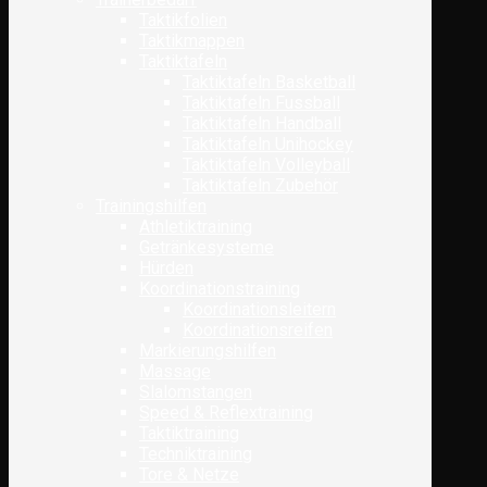
Taktikfolien
Taktikmappen
Taktiktafeln
Taktiktafeln Basketball
Taktiktafeln Fussball
Taktiktafeln Handball
Taktiktafeln Unihockey
Taktiktafeln Volleyball
Taktiktafeln Zubehör
Trainingshilfen
Athletiktraining
Getränkesysteme
Hürden
Koordinationstraining
Koordinationsleitern
Koordinationsreifen
Markierungshilfen
Massage
Slalomstangen
Speed & Reflextraining
Taktiktraining
Techniktraining
Tore & Netze