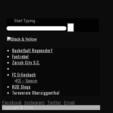
Start Typing ...
Basketball Regensdorf
Footrebel
Zürich City S.C.
GC Squash
FC Erlinsbach
FCE – Speuzer
KUD Sloga
Turnverein Obersiggenthal
Facebook
Instagram
Twitter
Email
Copyright © 2026