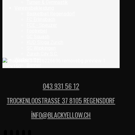
Turnen & Gymnastik
Vereinsbekleidung
Basketball Regensdorf
FC Erlinsbach
FCE - Speuzer
Footrebel
GC Squash
KUD Sloga Zürich
SC Wipkingen
Zürich City S.C.
Werbemittel
Banner
043 931 56 12
TROCKENLOOSTRASSE 37 8105 REGENSDORF
İNFO@BLACKYELLOW.CH