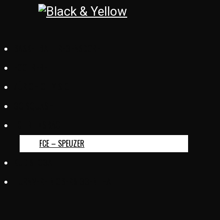
BASKETBALL REGENSDORF
FOOTREBEL
ZÜRICH CITY S.C.
GC SQUASH
FC ERLINSBACH
FCE – SPEUZER
KUD SLOGA
TURNVEREIN OBERSIGGENTHAL