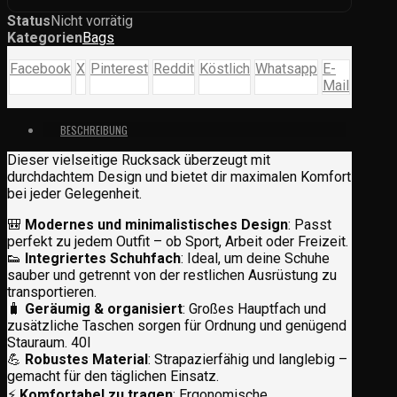
Status
Nicht vorrätig
Kategorien
Bags
Facebook
X
Pinterest
Reddit
Köstlich
Whatsapp
E-
Mail
BESCHREIBUNG
Dieser vielseitige Rucksack überzeugt mit
durchdachtem Design und bietet dir maximalen Komfort
bei jeder Gelegenheit.
🎒
Modernes und minimalistisches Design
: Passt
perfekt zu jedem Outfit – ob Sport, Arbeit oder Freizeit.
👟
Integriertes Schuhfach
: Ideal, um deine Schuhe
sauber und getrennt von der restlichen Ausrüstung zu
transportieren.
🧳
Geräumig & organisiert
: Großes Hauptfach und
zusätzliche Taschen sorgen für Ordnung und genügend
Stauraum. 40l
💪
Robustes Material
: Strapazierfähig und langlebig –
gemacht für den täglichen Einsatz.
⚡
Komfortabel zu tragen
: Ergonomische