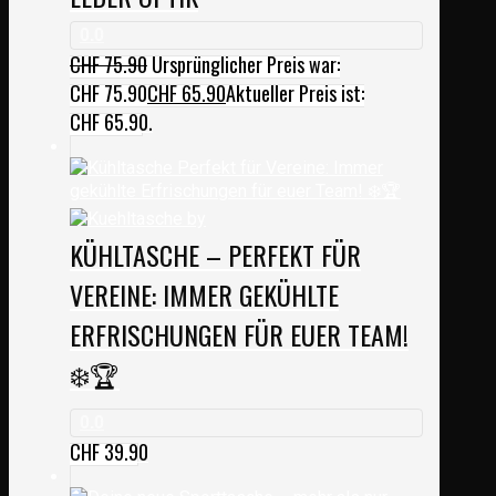
0.0
CHF
75.90
Ursprünglicher Preis war:
CHF 75.90
CHF
65.90
Aktueller Preis ist:
CHF 65.90.
KÜHLTASCHE – PERFEKT FÜR
VEREINE: IMMER GEKÜHLTE
ERFRISCHUNGEN FÜR EUER TEAM!
❄️🏆
0.0
CHF
39.90