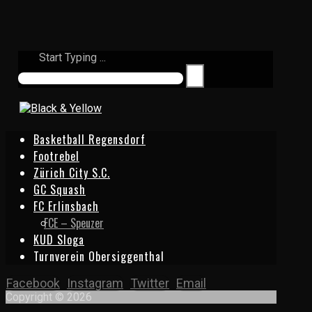
Start Typing ...
Basketball Regensdorf
Footrebel
Zürich City S.C.
GC Squash
FC Erlinsbach
FCE – Speuzer
KUD Sloga
Turnverein Obersiggenthal
Facebook
Instagram
Twitter
Email
Copyright © 2026