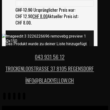
0.0
CHF
12.90
Ursprünglicher Preis war:
CHF 12.90
CHF
8.00
Aktueller Preis ist:
CHF 8.00.
...
Das Produkt wurde zu deiner Liste hinzugefügt.
043 931 56 12
TROCKENLOOSTRASSE 37 8105 REGENSDORF
İNFO@BLACKYELLOW.CH