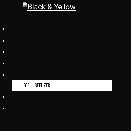
BASKETBALL REGENSDORF
FOOTREBEL
ZÜRICH CITY S.C.
GC SQUASH
FC ERLINSBACH
FCE – SPEUZER
KUD SLOGA
TURNVEREIN OBERSIGGENTHAL