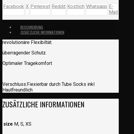
Facebook
X
Pinterest
Reddit
Köstlich
Whatsapp
E-
Mail
BESCHREIBUNG
ZUSÄTZLICHE INFORMATIONEN
revolutionäre Flexibiltät.
überragender Schutz.
Optimaler Tragekomfort
Verschluss:Fiexierbar durch Tube Socks inkl
Hautfreundlich
ZUSÄTZLICHE INFORMATIONEN
size
M, S, XS