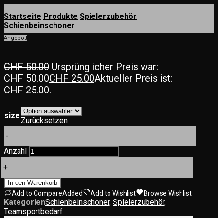
Startseite
Produkte
Spielerzubehör
Schienbeinschoner
Angebot!
CHF
50.00
Ursprünglicher Preis war:
CHF 50.00
CHF
25.00
Aktueller Preis ist:
CHF 25.00.
size
Zurücksetzen
-
Anzahl
+
In den Warenkorb
Add to Compare
Added
Add to Wishlist
Browse Wishlist
Kategorien
Schienbeinschoner
,
Spielerzubehör
,
Teamsportbedarf