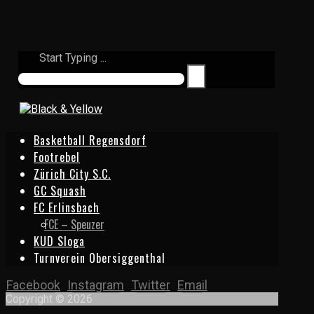
Start Typing ...
Basketball Regensdorf
Footrebel
Zürich City S.C.
GC Squash
FC Erlinsbach
FCE – Speuzer
KUD Sloga
Turnverein Obersiggenthal
Facebook
Instagram
Twitter
Email
Copyright © 2026