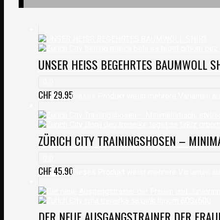
UNSER HEISS BEGEHRTES BAUMWOLL S
0.0
CHF
29.95
Dieses Produkt weist mehrere Varianten au
ZÜRICH CITY TRAININGSHOSEN – MINIM
0.0
CHF
45.90
Dieses Produkt weist mehrere Varianten au
DER NEUE AUSGANGSTRAINER DER FRAUE