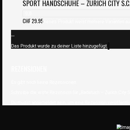
SPORT HANDSCHUHE – ZÜRICH CITY S.C
0.0
CHF
29.95
Dieses Produkt weist mehrere Varianten au
...
Das Produkt wurde zu deiner Liste hinzugefügt.
REZENSIONEN
Es gibt noch keine Rezensionen.
Schreibe die erste Rezension für „Badetuch – Zürich City S
Du musst
angemeldet
sein, um eine Rezension veröffentli