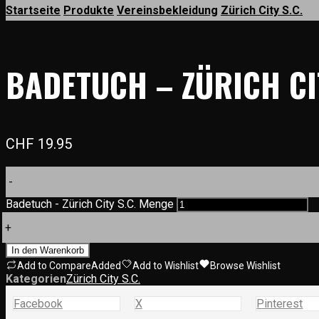
Startseite
Produkte
Vereinsbekleidung
Zürich City S.C.
BADETUCH – ZÜRICH CIT
CHF
19.95
-
Badetuch - Zürich City S.C. Menge
+
In den Warenkorb
Add to Compare
Added
Add to Wishlist
Browse Wishlist
Kategorien
Zürich City S.C.
Facebook
X
Pinterest