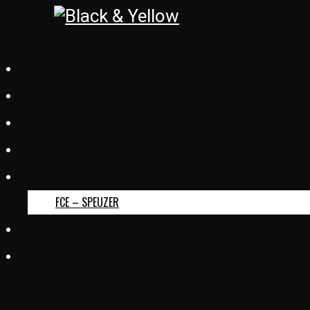
BASKETBALL REGENSDORF
FOOTREBEL
ZÜRICH CITY S.C.
GC SQUASH
FC ERLINSBACH
FCE – SPEUZER
KUD SLOGA
TURNVEREIN OBERSIGGENTHAL