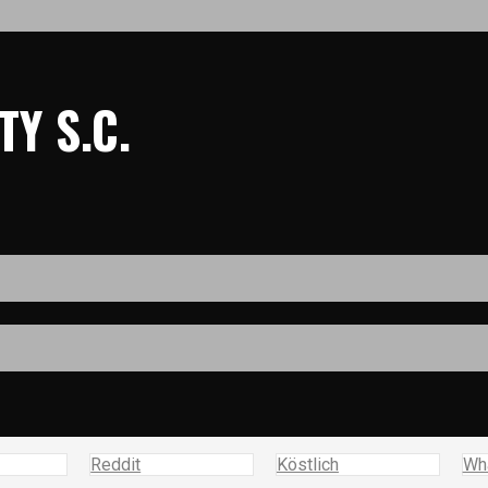
Y S.C.
Reddit
Köstlich
Wh