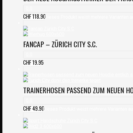
0.0
CHF
118.90
Dieses Produkt weist mehrere Varianten a
FANCAP – ZÜRICH CITY S.C.
0.0
CHF
19.95
TRAINERHOSEN PASSEND ZUM NEUEN HOO
0.0
CHF
49.90
Dieses Produkt weist mehrere Varianten au