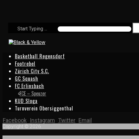
Start Typing ...
Basketball Regensdorf
Footrebel
Zürich City S.C.
GC Squash
FC Erlinsbach
FCE – Speuzer
KUD Sloga
Turnverein Obersiggenthal
Facebook
Instagram
Twitter
Email
Copyright © 2026