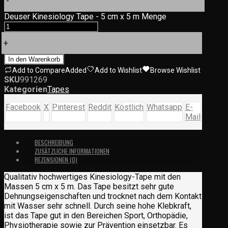
-
Deuser Kinesiology Tape - 5 cm x 5 m Menge
+
In den Warenkorb
Add to Compare
Added
Add to Wishlist
Browse Wishlist
SKU
991269
Kategorien
Tapes
Facebook
X
Pinterest
Reddit
Köstlich
Whatsapp
E-
Mail
BESCHREIBUNG
ZUSÄTZLICHE INFORMATIONEN
REZENSIONEN (0)
Qualitativ hochwertiges Kinesiology-Tape mit den
Massen 5 cm x 5 m. Das Tape besitzt sehr gute
Dehnungseigenschaften und trocknet nach dem Kontakt
mit Wasser sehr schnell. Durch seine hohe Klebkraft,
ist das Tape gut in den Bereichen Sport, Orthopädie,
Physiotherapie sowie zur Prävention einsetzbar. Es