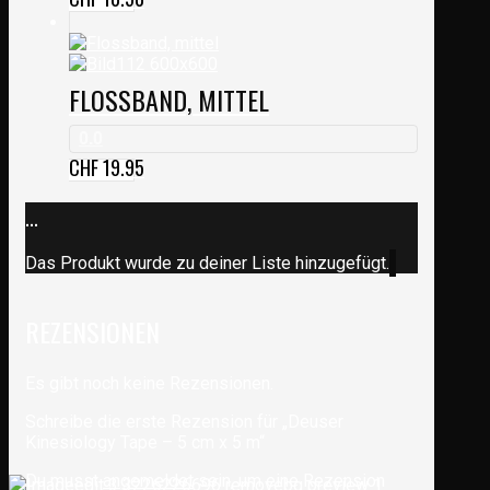
FLOSSBAND, MITTEL
0.0
CHF
19.95
...
Das Produkt wurde zu deiner Liste hinzugefügt.
REZENSIONEN
Es gibt noch keine Rezensionen.
Schreibe die erste Rezension für „Deuser
Kinesiology Tape – 5 cm x 5 m“
Du musst
angemeldet
sein, um eine Rezension