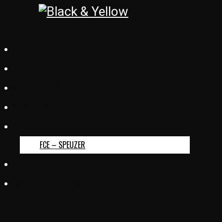
BASKETBALL REGENSDORF
FOOTREBEL
ZÜRICH CITY S.C.
GC SQUASH
FC ERLINSBACH
FCE – SPEUZER
KUD SLOGA
TURNVEREIN OBERSIGGENTHAL