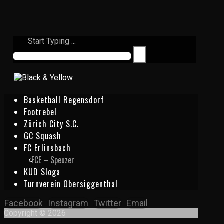
Start Typing ...
Basketball Regensdorf
Footrebel
Zürich City S.C.
GC Squash
FC Erlinsbach
FCE – Speuzer
KUD Sloga
Turnverein Obersiggenthal
Facebook
Instagram
Twitter
Email
Copyright © 2026