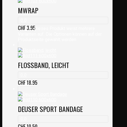
MWRAP
0.0
CHF
3.95
Dieses Produkt weist mehrere
Varianten auf. Die Optionen können auf der
Produktseite gewählt werden
FLOSSBAND, LEICHT
0.0
CHF
18.95
DEUSER SPORT BANDAGE
0.0
CHF
10.50