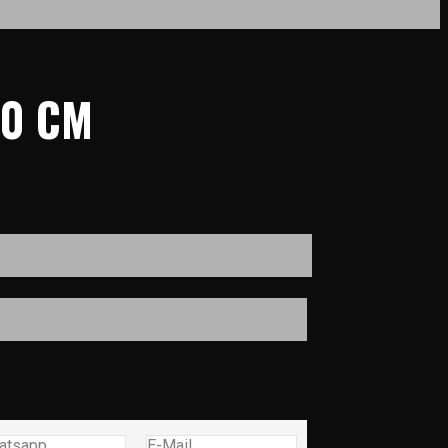
30 CM
atsapp
E-Mail