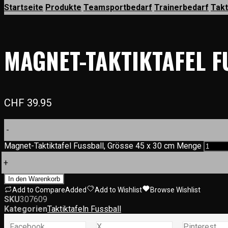
Startseite
Produkte
Teamsportbedarf
Trainerbedarf
Takt
MAGNET-TAKTIKTAFEL F
CHF
39.95
-
Magnet-Taktiktafel Fussball, Grösse 45 x 30 cm Menge
+
In den Warenkorb
Add to Compare
Added
Add to Wishlist
Browse Wishlist
SKU
307609
Kategorien
Taktiktafeln Fussball
Facebook
X
Pinterest