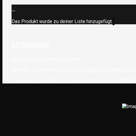
...
Das Produkt wurde zu deiner Liste hinzugefügt.
REZENSIONEN
Es gibt noch keine Rezensionen.
Schreibe die erste Rezension für „Magnet-Taktiktafel Fuss
Du musst
angemeldet
sein, um eine Rezension veröffentli