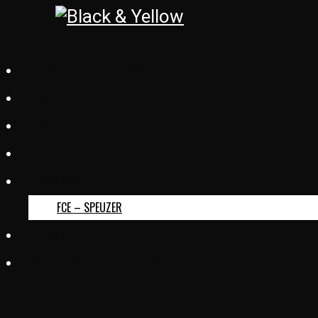
BASKETBALL REGENSDORF
FOOTREBEL
ZÜRICH CITY S.C.
GC SQUASH
FC ERLINSBACH
FCE – SPEUZER
KUD SLOGA
TURNVEREIN OBERSIGGENTHAL