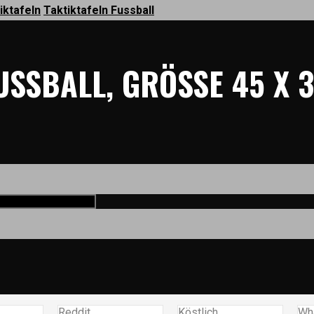
iktafeln
Taktiktafeln Fussball
USSBALL, GRÖSSE 45 X 
Reddit
Köstlich
Wh