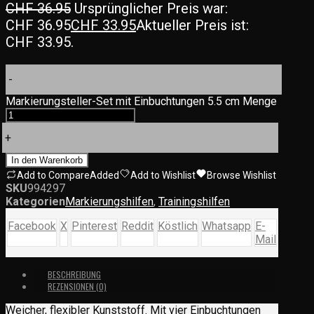
CHF
36.95
Ursprünglicher Preis war:
CHF 36.95
CHF
33.95
Aktueller Preis ist:
CHF 33.95.
-
Markierungsteller-Set mit Einbuchtungen 5.5 cm Menge
+
In den Warenkorb
Add to Compare
Added
Add to Wishlist
Browse Wishlist
SKU
994297
Kategorien
Markierungshilfen
,
Trainingshilfen
Facebook
X
Pinterest
Reddit
Köstlich
Whatsapp
E-
Mail
BESCHREIBUNG
REZENSIONEN (0)
Weicher, flexibler Kunststoff. Mit vier Einbuchtungen