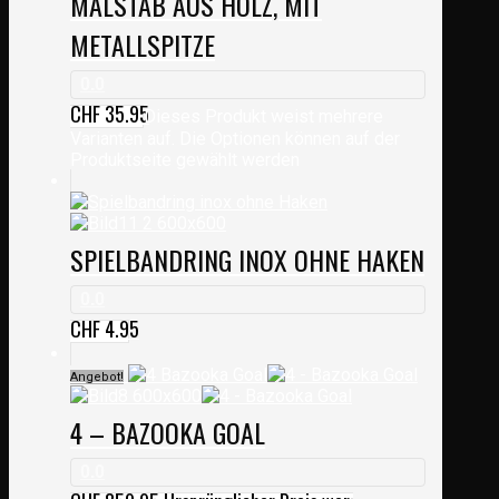
MALSTAB AUS HOLZ, MIT
METALLSPITZE
0.0
CHF
35.95
Dieses Produkt weist mehrere
Varianten auf. Die Optionen können auf der
Produktseite gewählt werden
SPIELBANDRING INOX OHNE HAKEN
0.0
CHF
4.95
Angebot!
4 – BAZOOKA GOAL
0.0