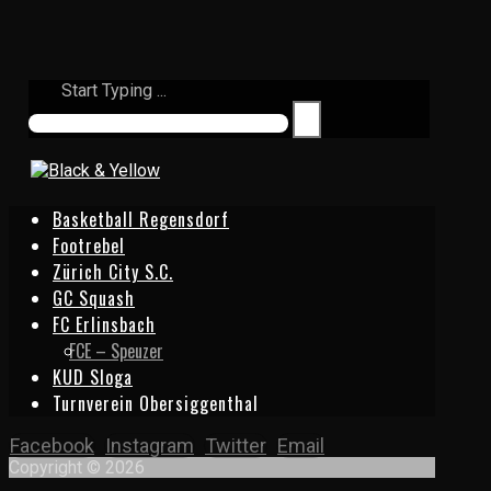
Start Typing ...
Basketball Regensdorf
Footrebel
Zürich City S.C.
GC Squash
FC Erlinsbach
FCE – Speuzer
KUD Sloga
Turnverein Obersiggenthal
Facebook
Instagram
Twitter
Email
Copyright © 2026