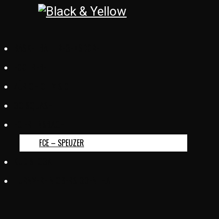
BASKETBALL REGENSDORF
FOOTREBEL
ZÜRICH CITY S.C.
GC SQUASH
FC ERLINSBACH
FCE – SPEUZER
KUD SLOGA
TURNVEREIN OBERSIGGENTHAL