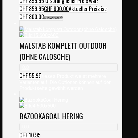
CHF
859.95
Ursprünglicher Preis war:
CHF 859.95
CHF
800.00
Aktueller Preis ist:
CHF 800.00.
Ausverkauft
MALSTAB KOMPLETT OUTDOOR
(OHNE GALOSCHE)
0.0
CHF
55.95
Dieses Produkt weist mehrere
Varianten auf. Die Optionen können auf der
Produktseite gewählt werden
BAZOOKAGOAL HERING
0.0
CHF
10.95