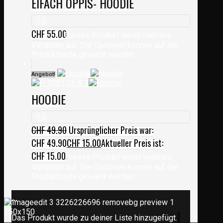
EIFACH ÖPPIS- HOODIE
0.0
CHF
55.00
Dieses Produkt weist mehrere
Varianten auf. Die Optionen können auf der
Produktseite gewählt werden
Angebot!
HOODIE
0.0
CHF
49.90
Ursprünglicher Preis war:
CHF 49.90
CHF
15.00
Aktueller Preis ist:
CHF 15.00.
Dieses Produkt weist mehrere
Varianten auf. Die Optionen können auf der
Produktseite gewählt werden
...
Das Produkt wurde zu deiner Liste hinzugefügt.