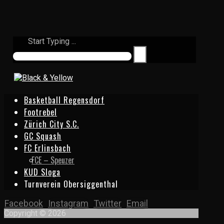
Start Typing ...
Basketball Regensdorf
Footrebel
Zürich City S.C.
GC Squash
FC Erlinsbach
FCE – Speuzer
KUD Sloga
Turnverein Obersiggenthal
Facebook
Instagram
Twitter
Email
Copyright © 2026