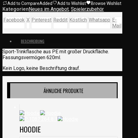
Add to Compare
Added
Add to Wishlist
Browse Wishlist
Kategorien
Neues im Angebot
,
Spielerzubehör
Facebook
X
Pinterest
Reddit
Köstlich
Whatsapp
E-
Mail
BESCHREIBUNG
Sport-Trinkflasche aus PE mit großer Druckfläche.
Fassungsvermögen 620ml.
Kein Logo, keine Beschriftung drauf.
ÄHNLICHE PRODUKTE
HOODIE