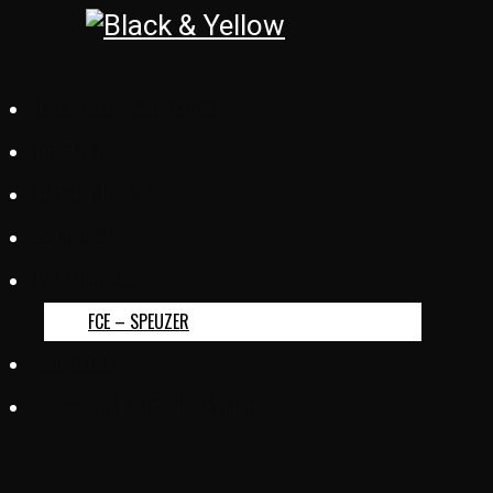
BASKETBALL REGENSDORF
FOOTREBEL
ZÜRICH CITY S.C.
GC SQUASH
FC ERLINSBACH
FCE – SPEUZER
KUD SLOGA
TURNVEREIN OBERSIGGENTHAL