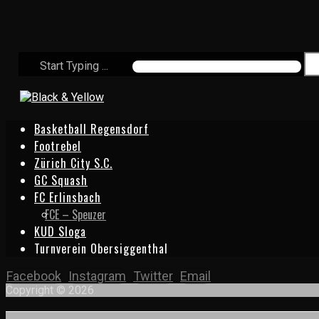
Start Typing ...
Basketball Regensdorf
Footrebel
Zürich City S.C.
GC Squash
FC Erlinsbach
FCE – Speuzer
KUD Sloga
Turnverein Obersiggenthal
Facebook
Instagram
Twitter
Email
Copyright © 2026