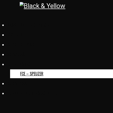
BASKETBALL REGENSDORF
FOOTREBEL
ZÜRICH CITY S.C.
GC SQUASH
FC ERLINSBACH
FCE – SPEUZER
KUD SLOGA
TURNVEREIN OBERSIGGENTHAL