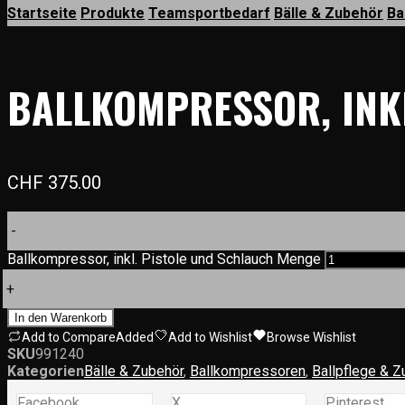
Startseite
Produkte
Teamsportbedarf
Bälle & Zubehör
Ba
BALLKOMPRESSOR, INK
CHF
375.00
-
Ballkompressor, inkl. Pistole und Schlauch Menge
+
In den Warenkorb
Add to Compare
Added
Add to Wishlist
Browse Wishlist
SKU
991240
Kategorien
Bälle & Zubehör
,
Ballkompressoren
,
Ballpflege & Z
Facebook
X
Pinterest