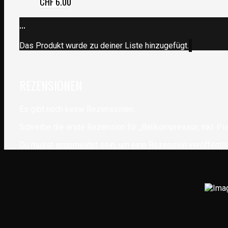
CHF
6.00
...
Das Produkt wurde zu deiner Liste hinzugefügt.
REZENSIONEN
Es gibt noch keine Rezensionen.
Schreibe die erste Rezension für „Ballkompressor, inkl. Pi
Du musst
angemeldet
sein, um eine Rezension veröffentli