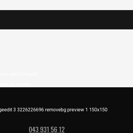
stole und Schlauch“
chen zu können.
043 931 56 12