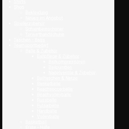
Shirts
Shop
Bekleidung
Neues im Angebot
Spielerzubehör
Schienbeinschoner
Torwarthandschuhe
Taschen - Bags
Teamsportbedarf
Bälle & Zubehör
Ballpflege & Zubehör
Ballkompressoren
Ballpumpen
Nadelventile & Zubehör
Balltaschen & Netze
Basketbälle
Beachsoccerbälle
Beachvolleybälle
Fussbälle
Futsalbälle
Handbälle
Volleybälle
Basketball
Erste - Hilfe