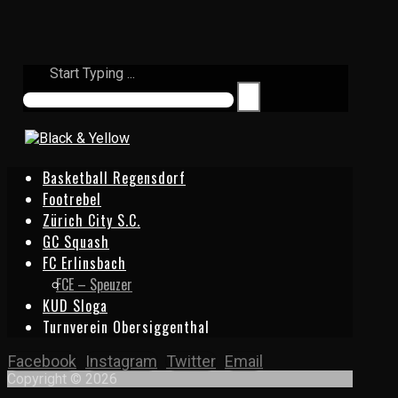
Start Typing ...
Basketball Regensdorf
Footrebel
Zürich City S.C.
GC Squash
FC Erlinsbach
FCE – Speuzer
KUD Sloga
Turnverein Obersiggenthal
Facebook
Instagram
Twitter
Email
Copyright © 2026