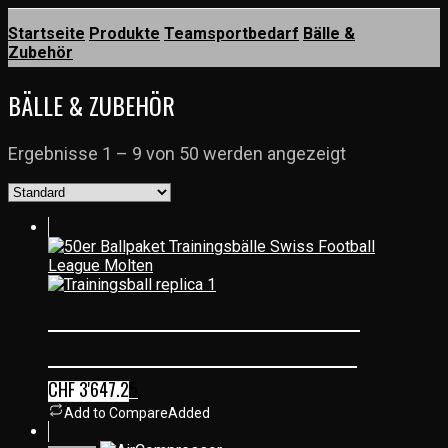
Startseite
Produkte
Teamsportbedarf
Bälle &
Zubehör
BÄLLE & ZUBEHÖR
Ergebnisse 1 – 9 von 50 werden angezeigt
50ER BALLPAKET TRAININGSBÄLLE
SWISS FOOTBALL LEAGUE MOLTEN
CHF
3'647.25
Add to Compare
Added