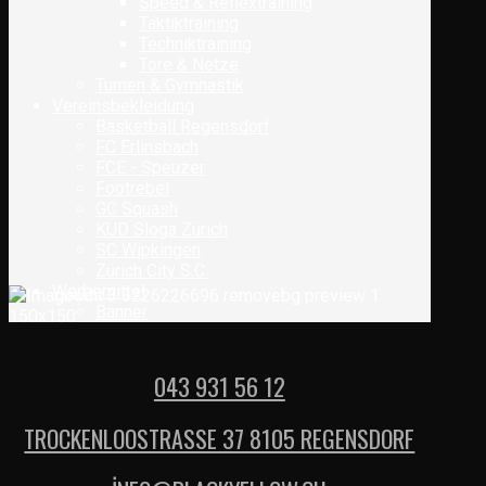
Speed & Reflextraining
Taktiktraining
Techniktraining
Tore & Netze
Turnen & Gymnastik
Vereinsbekleidung
Basketball Regensdorf
FC Erlinsbach
FCE - Speuzer
Footrebel
GC Squash
KUD Sloga Zürich
SC Wipkingen
Zürich City S.C.
Werbemittel
Banner
043 931 56 12
TROCKENLOOSTRASSE 37 8105 REGENSDORF