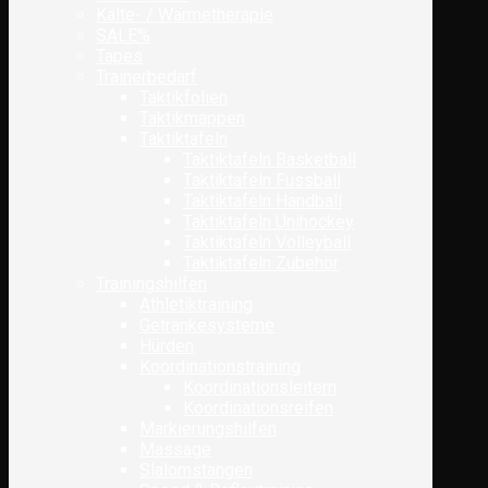
Kälte- / Wärmetherapie
SALE%
Tapes
Trainerbedarf
Taktikfolien
Taktikmappen
Taktiktafeln
Taktiktafeln Basketball
Taktiktafeln Fussball
Taktiktafeln Handball
Taktiktafeln Unihockey
Taktiktafeln Volleyball
Taktiktafeln Zubehör
Trainingshilfen
Athletiktraining
Getränkesysteme
Hürden
Koordinationstraining
Koordinationsleitern
Koordinationsreifen
Markierungshilfen
Massage
Slalomstangen