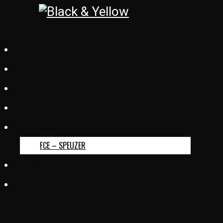
BASKETBALL REGENSDORF
FOOTREBEL
ZÜRICH CITY S.C.
GC SQUASH
FC ERLINSBACH
FCE – SPEUZER
KUD SLOGA
TURNVEREIN OBERSIGGENTHAL