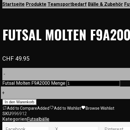
Startseite
Produkte
Teamsportbedarf
Bälle & Zubehör
Fu
FUTSAL MOLTEN F9A20
CHF
49.95
-
Futsal Molten F9A2000 Menge
+
In den Warenkorb
Add to Compare
Added
Add to Wishlist
Browse Wishlist
SKU
996912
Kategorien
Futsalbälle
Facebook
X
Pinterest