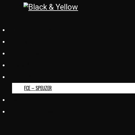
BASKETBALL REGENSDORF
FOOTREBEL
ZÜRICH CITY S.C.
GC SQUASH
FC ERLINSBACH
FCE – SPEUZER
KUD SLOGA
TURNVEREIN OBERSIGGENTHAL