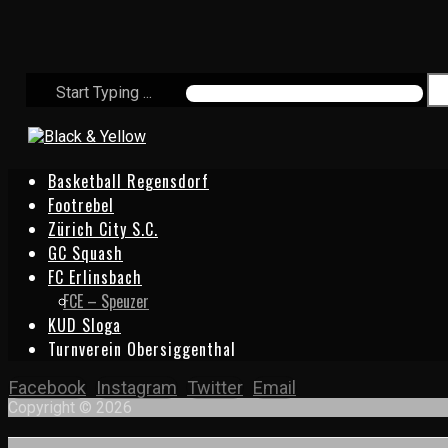
Start Typing ...
Basketball Regensdorf
Footrebel
Zürich City S.C.
GC Squash
FC Erlinsbach
FCE – Speuzer
KUD Sloga
Turnverein Obersiggenthal
Facebook
Instagram
Twitter
Email
Copyright © 2026