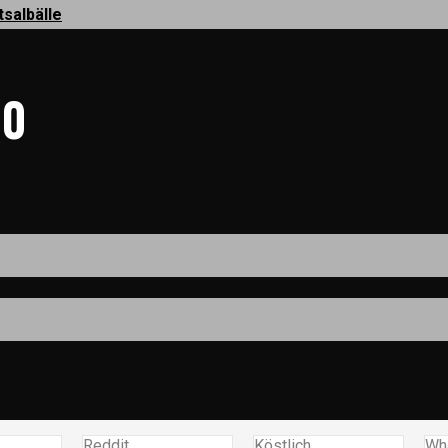
tsalbälle
00
Reddit
Köstlich
Wh