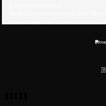
Es gibt noch keine Rezensionen.
Schreibe die erste Rezension für „Futsal Molten F9A2000“
Du musst
angemeldet
sein, um eine Rezension veröffentli
TR