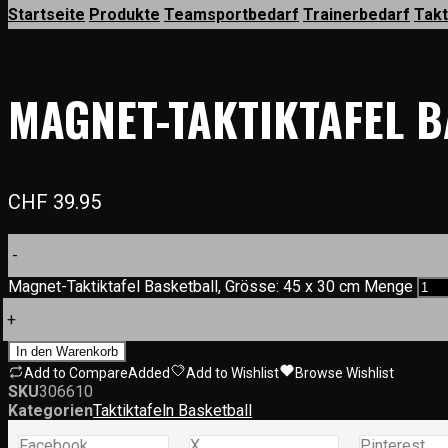
Startseite
Produkte
Teamsportbedarf
Trainerbedarf
Takt
MAGNET-TAKTIKTAFEL B
CHF
39.95
-
Magnet-Taktiktafel Basketball, Grösse: 45 x 30 cm Menge
+
In den Warenkorb
Add to Compare
Added
Add to Wishlist
Browse Wishlist
SKU
306610
Kategorien
Taktiktafeln Basketball
Facebook
X
Pinterest