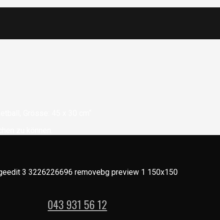
etball, Grösse: 45 x 30 cm“
chen zu können.
043 931 56 12