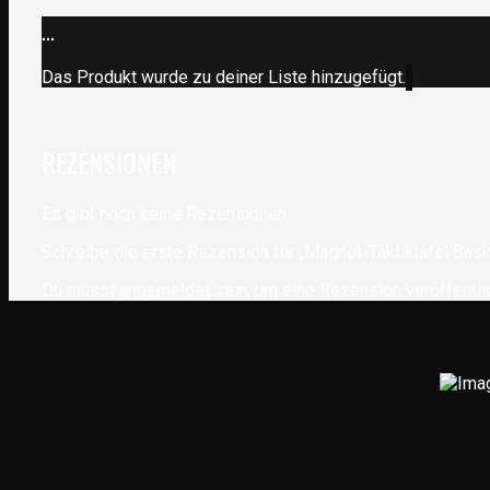
...
Das Produkt wurde zu deiner Liste hinzugefügt.
REZENSIONEN
Es gibt noch keine Rezensionen.
Schreibe die erste Rezension für „Magnet-Taktiktafel Bask
Du musst
angemeldet
sein, um eine Rezension veröffentli