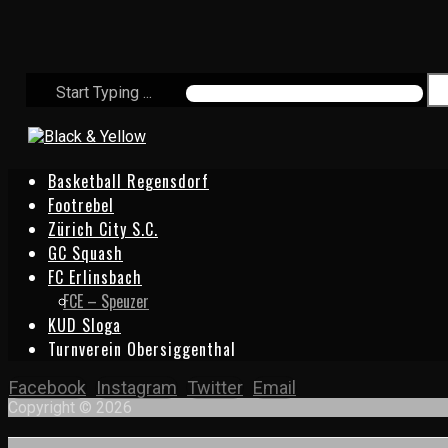
Start Typing ...
Basketball Regensdorf
Footrebel
Zürich City S.C.
GC Squash
FC Erlinsbach
FCE – Speuzer
KUD Sloga
Turnverein Obersiggenthal
Facebook
Instagram
Twitter
Email
Copyright © 2026