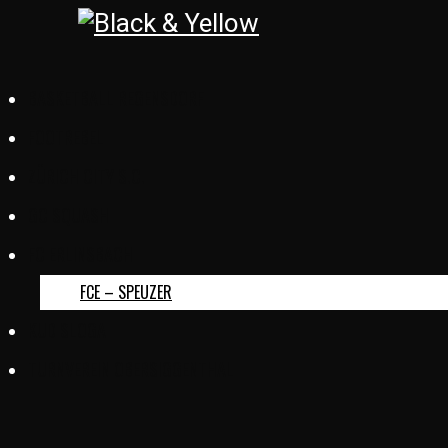
BASKETBALL REGENSDORF
FOOTREBEL
ZÜRICH CITY S.C.
GC SQUASH
FC ERLINSBACH
FCE – SPEUZER
KUD SLOGA
TURNVEREIN OBERSIGGENTHAL