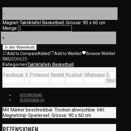
-
Magnet-Taktiktafel Basketball, Grösse: 90 x 60 cm
Menge
+
In den Warenkorb
Add to Compare
Added
Add to Wishlist
Browse Wishlist
SKU
306620
Kategorien
Taktiktafeln Basketball
Facebook
X
Pinterest
Reddit
Köstlich
Whatsapp
E-
Mail
BESCHREIBUNG
REZENSIONEN (0)
Mit Marker beschreibbar. Trocken abwischbar. Inkl.
Magnetchip-Spielerset. Grösse: 90 x 60 cm.
REZENSIONEN