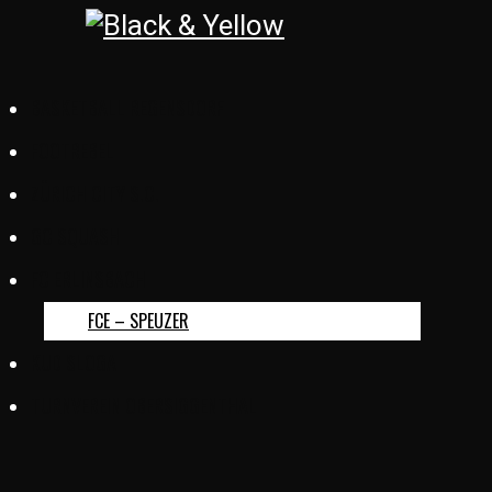
BASKETBALL REGENSDORF
FOOTREBEL
ZÜRICH CITY S.C.
GC SQUASH
FC ERLINSBACH
FCE – SPEUZER
KUD SLOGA
TURNVEREIN OBERSIGGENTHAL