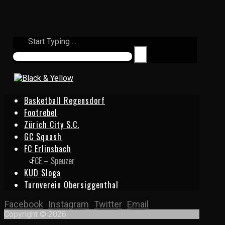
Start Typing ...
Basketball Regensdorf
Footrebel
Zürich City S.C.
GC Squash
FC Erlinsbach
FCE – Speuzer
KUD Sloga
Turnverein Obersiggenthal
Facebook
Instagram
Twitter
Email
Copyright © 2026