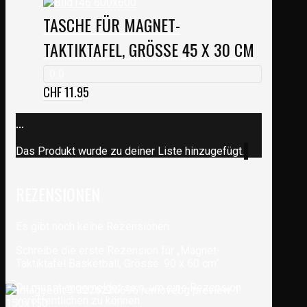
TASCHE FÜR MAGNET-
TAKTIKTAFEL, GRÖSSE 45 X 30 CM
0.0
CHF
11.95
...
Das Produkt wurde zu deiner Liste hinzugefügt.
REZENSIONEN
Es gibt noch keine Rezensionen.
Schreibe die erste Rezension für „Magnet-
Taktiktafel Basketball, Grösse: 90 x 60 cm“
Du musst
angemeldet
sein, um eine Rezension
veröffentlichen zu können.