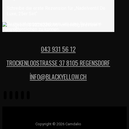
Schreibe die erste Rezension für „Nadelventil De
Luxe, 25er Set“
Du musst
angemeldet
sein, um eine Rezension
veröffentlichen zu können.
043 931 56 12
TROCKENLOOSTRASSE 37 8105 REGENSDORF
İNFO@BLACKYELLOW.CH
Copyright © 2026 Camdalio