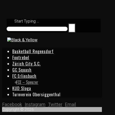
Start Typing ...
Basketball Regensdorf
Footrebel
Zürich City S.C.
GC Squash
FC Erlinsbach
FCE – Speuzer
KUD Sloga
Turnverein Obersiggenthal
Facebook
Instagram
Twitter
Email
Copyright © 2026