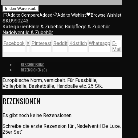
In den Warenkorb
Add to Compare
Added
Add to Wishlist
Browse Wishlist
SKU
990243
Kategorien
Bälle & Zubehör
,
Ballpflege & Zubehör
,
Nadelventile & Zubehör
Facebook
X
Pinterest
Reddit
Köstlich
Whatsapp
E-
Mail
BESCHREIBUNG
REZENSIONEN (0)
Europäische Norm, vernickelt. Für Fussbälle,
Volleybälle, Basketbälle, Handbälle etc. 25 Stk.
REZENSIONEN
Es gibt noch keine Rezensionen.
Schreibe die erste Rezension für „Nadelventil De Luxe,
25er Set“