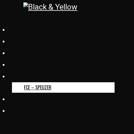
BASKETBALL REGENSDORF
FOOTREBEL
ZÜRICH CITY S.C.
GC SQUASH
FC ERLINSBACH
FCE – SPEUZER
KUD SLOGA
TURNVEREIN OBERSIGGENTHAL