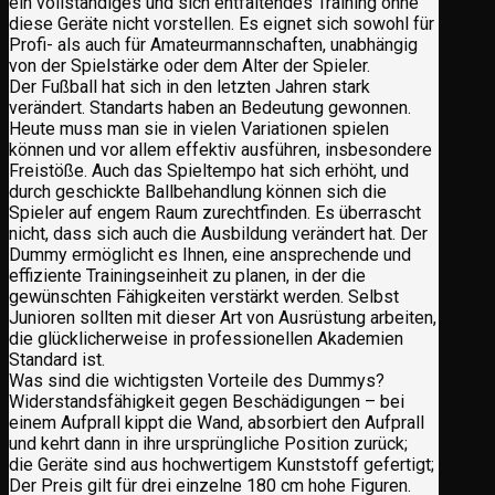
ein vollständiges und sich entfaltendes Training ohne
diese Geräte nicht vorstellen. Es eignet sich sowohl für
Profi- als auch für Amateurmannschaften, unabhängig
von der Spielstärke oder dem Alter der Spieler.
Der Fußball hat sich in den letzten Jahren stark
verändert. Standarts haben an Bedeutung gewonnen.
Heute muss man sie in vielen Variationen spielen
können und vor allem effektiv ausführen, insbesondere
Freistöße. Auch das Spieltempo hat sich erhöht, und
durch geschickte Ballbehandlung können sich die
Spieler auf engem Raum zurechtfinden. Es überrascht
nicht, dass sich auch die Ausbildung verändert hat. Der
Dummy ermöglicht es Ihnen, eine ansprechende und
effiziente Trainingseinheit zu planen, in der die
gewünschten Fähigkeiten verstärkt werden. Selbst
Junioren sollten mit dieser Art von Ausrüstung arbeiten,
die glücklicherweise in professionellen Akademien
Standard ist.
Was sind die wichtigsten Vorteile des Dummys?
Widerstandsfähigkeit gegen Beschädigungen – bei
einem Aufprall kippt die Wand, absorbiert den Aufprall
und kehrt dann in ihre ursprüngliche Position zurück;
die Geräte sind aus hochwertigem Kunststoff gefertigt;
Der Preis gilt für drei einzelne 180 cm hohe Figuren.