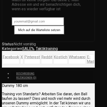
Adresse ein und wir benachrichtigen dich,
wenn es wieder verfügbar ist
Mich auf die Warteliste setzen
Status
Nicht vorrätig
Kategorien
SALE%
,
Taktiktraining
Facebook
X
Pinterest
Reddit
Köstlich
Whatsapp
E-
Mail
BESCHREIBUNG
REZENSIONEN (0)
Dummy 180 cm
Training von Standarts? Arbeiten Sie daran, den Ball
laufen zu lassen? Dies und noch viel mehr wird durch
unseren Dummy ermöglicht. In der Tat können wir uns