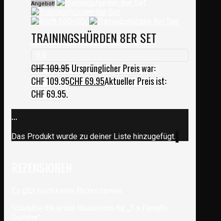
Angebot!
TRAININGSHÜRDEN 8ER SET
0.0
CHF
109.95
Ursprünglicher Preis war:
CHF 109.95
CHF
69.95
Aktueller Preis ist:
CHF 69.95.
...
Das Produkt wurde zu deiner Liste hinzugefügt.
REZENSIONEN
Es gibt noch keine Rezensionen.
Schreibe die erste Rezension für „3 x Penalty
Dummy“