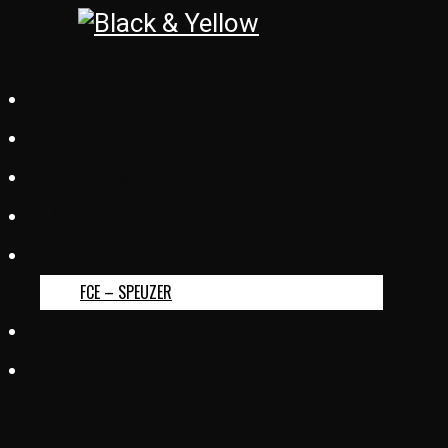
BASKETBALL REGENSDORF
FOOTREBEL
ZÜRICH CITY S.C.
GC SQUASH
FC ERLINSBACH
FCE – SPEUZER
KUD SLOGA
TURNVEREIN OBERSIGGENTHAL