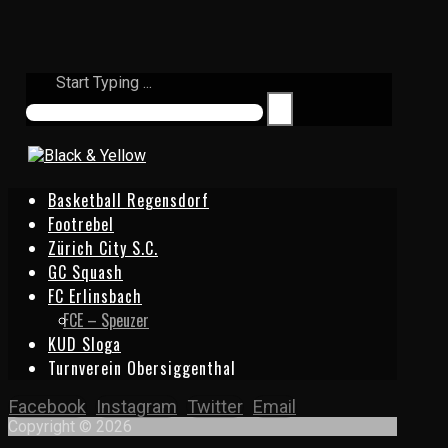
Start Typing ...
Basketball Regensdorf
Footrebel
Zürich City S.C.
GC Squash
FC Erlinsbach
FCE – Speuzer
KUD Sloga
Turnverein Obersiggenthal
Facebook
Instagram
Twitter
Email
Copyright © 2026