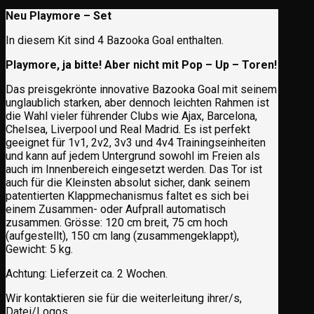
Neu Playmore – Set
In diesem Kit sind 4 Bazooka Goal enthalten.
Playmore, ja bitte! Aber nicht mit Pop – Up – Toren!
Das preisgekrönte innovative Bazooka Goal mit seinem
unglaublich starken, aber dennoch leichten Rahmen ist
die Wahl vieler führender Clubs wie Ajax, Barcelona,
Chelsea, Liverpool und Real Madrid. Es ist perfekt
geeignet für 1v1, 2v2, 3v3 und 4v4 Trainingseinheiten
und kann auf jedem Untergrund sowohl im Freien als
auch im Innenbereich eingesetzt werden. Das Tor ist
auch für die Kleinsten absolut sicher, dank seinem
patentierten Klappmechanismus faltet es sich bei
einem Zusammen- oder Aufprall automatisch
zusammen. Grösse: 120 cm breit, 75 cm hoch
(aufgestellt), 150 cm lang (zusammengeklappt),
Gewicht: 5 kg.
Achtung: Lieferzeit ca. 2 Wochen.
Wir kontaktieren sie für die weiterleitung ihrer/s,
Datei/Logos.