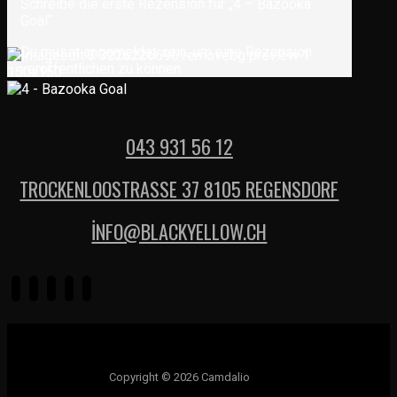
Schreibe die erste Rezension für „4 – Bazooka
Goal“
Du musst
angemeldet
sein, um eine Rezension
veröffentlichen zu können.
043 931 56 12
TROCKENLOOSTRASSE 37 8105 REGENSDORF
İNFO@BLACKYELLOW.CH
Copyright © 2026 Camdalio