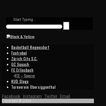
Start Typing ...
Basketball Regensdorf
Footrebel
Zürich City S.C.
GC Squash
FC Erlinsbach
FCE – Speuzer
KUD Sloga
Turnverein Obersiggenthal
Facebook
Instagram
Twitter
Email
Copyright © 2026