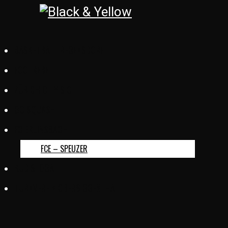
BASKETBALL REGENSDORF
FOOTREBEL
ZÜRICH CITY S.C.
GC SQUASH
FC ERLINSBACH
FCE – SPEUZER
KUD SLOGA
TURNVEREIN OBERSIGGENTHAL