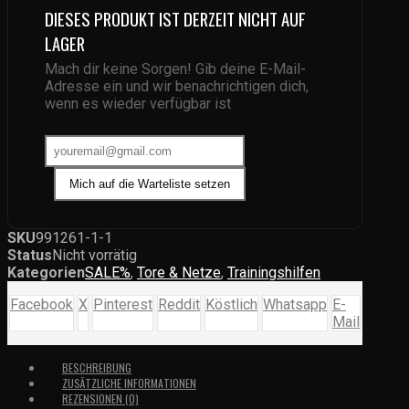
DIESES PRODUKT IST DERZEIT NICHT AUF
LAGER
Mach dir keine Sorgen! Gib deine E-Mail-
Adresse ein und wir benachrichtigen dich,
wenn es wieder verfügbar ist
Mich auf die Warteliste setzen
SKU
991261-1-1
Status
Nicht vorrätig
Kategorien
SALE%
,
Tore & Netze
,
Trainingshilfen
Facebook
X
Pinterest
Reddit
Köstlich
Whatsapp
E-
Mail
BESCHREIBUNG
ZUSÄTZLICHE INFORMATIONEN
REZENSIONEN (0)