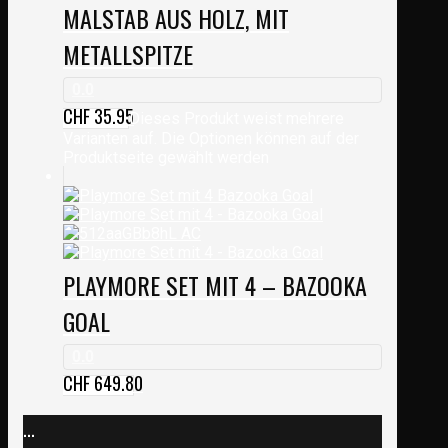
MALSTAB AUS HOLZ, MIT
METALLSPITZE
0.0
CHF
35.95
Dieses Produkt weist mehrere
Varianten auf. Die Optionen können auf der
Produktseite gewählt werden
PLAYMORE SET MIT 4 – BAZOOKA
GOAL
0.0
CHF
649.80
...