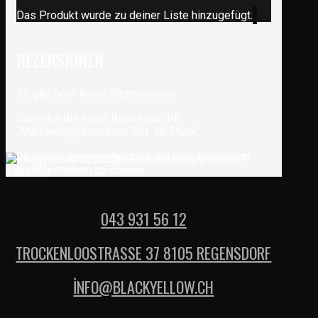
Das Produkt wurde zu deiner Liste hinzugefügt.
REZENSIONEN
Es gibt noch keine Rezensionen.
Schreibe die erste Rezension für
„Markierungsscheiben-Set, 48 Stück“
Du musst
angemeldet
sein, um eine Rezension
veröffentlichen zu können.
043 931 56 12
TROCKENLOOSTRASSE 37 8105 REGENSDORF
İNFO@BLACKYELLOW.CH