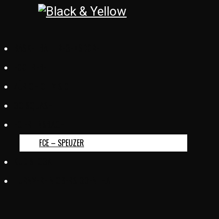
BASKETBALL REGENSDORF
FOOTREBEL
ZÜRICH CITY S.C.
GC SQUASH
FC ERLINSBACH
FCE – SPEUZER
KUD SLOGA
TURNVEREIN OBERSIGGENTHAL