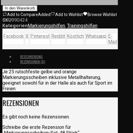
In den Warenkorb
Add to Compare
Added
Add to Wishlist
Browse Wishlist
SKU
990424
Kategorien
Markierungshilfen
,
Trainingshilfen
Facebook
X
Pinterest
Reddit
Köstlich
Whatsapp
E-
Mail
BESCHREIBUNG
REZENSIONEN (0)
Je 25 rutschfeste gelbe und orange
Markierungsscheiben inklusive Metallhalterung,
geeignet sowohl für in der Halle als auch für Sport im
Freien.
REZENSIONEN
Es gibt noch keine Rezensionen.
Schreibe die erste Rezension für
„Markierungsscheiben-Set, 48 Stück“