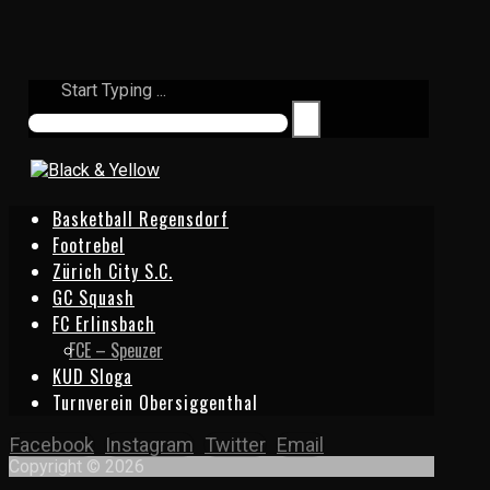
Start Typing ...
Basketball Regensdorf
Footrebel
Zürich City S.C.
GC Squash
FC Erlinsbach
FCE – Speuzer
KUD Sloga
Turnverein Obersiggenthal
Facebook
Instagram
Twitter
Email
Copyright © 2026