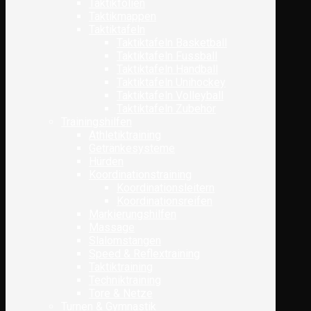
Taktikfolien
Taktikmappen
Taktiktafeln
Taktiktafeln Basketball
Taktiktafeln Fussball
Taktiktafeln Handball
Taktiktafeln Unihockey
Taktiktafeln Volleyball
Taktiktafeln Zubehör
Trainingshilfen
Athletiktraining
Getränkesysteme
Hürden
Koordinationstraining
Koordinationsleitern
Koordinationsreifen
Markierungshilfen
Massage
Slalomstangen
Speed & Reflextraining
Taktiktraining
Techniktraining
Tore & Netze
Turnen & Gymnastik