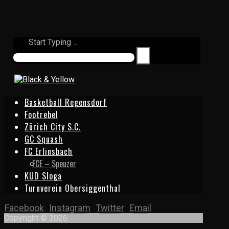
Start Typing ...
Basketball Regensdorf
Footrebel
Zürich City S.C.
GC Squash
FC Erlinsbach
FCE – Speuzer
KUD Sloga
Turnverein Obersiggenthal
Facebook
Instagram
Twitter
Email
Copyright © 2026