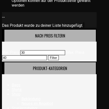
Optionen können auf der Produktseite gewählt
werden
...
Das Produkt wurde zu deiner Liste hinzugefügt.
NACH PREIS FILTERN
Min. Preis
Max. Preis
Filter
PRODUKT-KATEGORIEN
Bags
Shirts
Shop
Bekleidung
Neues im Angebot
Spielerzubehör