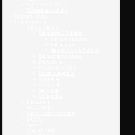
Schienbeinschoner
Torwarthandschuhe
Taschen - Bags
Teamsportbedarf
Bälle & Zubehör
Ballpflege & Zubehör
Ballkompressoren
Ballpumpen
Nadelventile & Zubehör
Balltaschen & Netze
Basketbälle
Beachsoccerbälle
Beachvolleybälle
Fussbälle
Futsalbälle
Handbälle
Volleybälle
Basketball
Erste - Hilfe
Kälte- / Wärmetherapie
SALE%
Tapes
Trainerbedarf