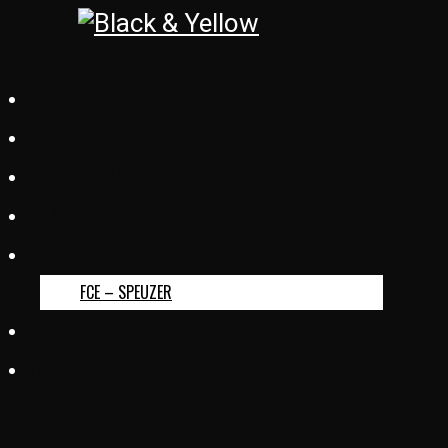
BASKETBALL REGENSDORF
FOOTREBEL
ZÜRICH CITY S.C.
GC SQUASH
FC ERLINSBACH
FCE – SPEUZER
KUD SLOGA
TURNVEREIN OBERSIGGENTHAL