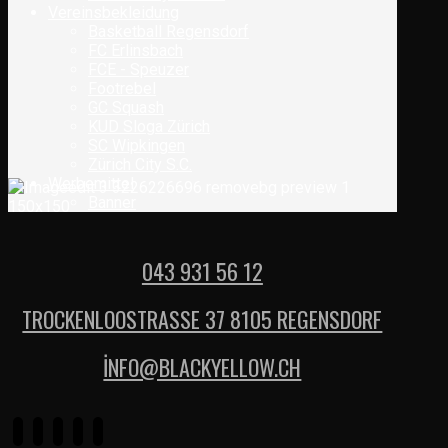
Vereinsbekleidung
Basketball Regensdorf
FC Erlinsbach
FCE - Speuzer
Footrebel
GC Squash
KUD Sloga Zürich
SC Wipkingen
Zürich City S.C.
Werbemittel
Banner
043 931 56 12
TROCKENLOOSTRASSE 37 8105 REGENSDORF
İNFO@BLACKYELLOW.CH