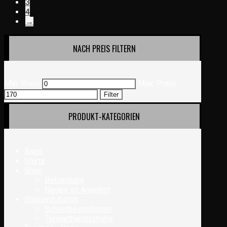
3
4
→
NACH PREIS FILTERN
Min. Preis
Max. Preis
Filter
PRODUKT-KATEGORIEN
Bags
Shirts
Shop
Bekleidung
Neues im Angebot
Spielerzubehör
Schienbeinschoner
Torwarthandschuhe