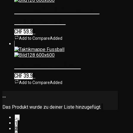
TAKTIKMAPPE BASKETBALL MIT
REISSVERSCHLUSS
CHF
59.95
Add to Compare
Added
TAKTIKMAPPE FUSSBALL
CHF
39.95
Add to Compare
Added
...
Das Produkt wurde zu deiner Liste hinzugefügt.
←
1
2