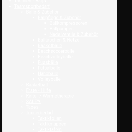
Taschen - Bags
Teamsportbedarf
Bälle & Zubehör
Ballpflege & Zubehör
Ballkompressoren
Ballpumpen
Nadelventile & Zubehör
Balltaschen & Netze
Basketbälle
Beachsoccerbälle
Beachvolleybälle
Fussbälle
Futsalbälle
Handbälle
Volleybälle
Basketball
Erste - Hilfe
Kälte- / Wärmetherapie
SALE%
Tapes
Trainerbedarf
Taktikfolien
Taktikmappen
Taktiktafeln