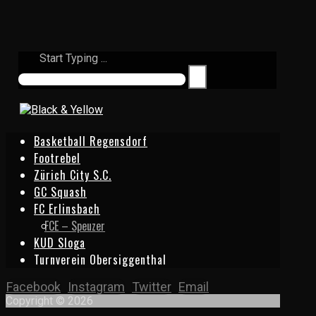
Start Typing ...
Basketball Regensdorf
Footrebel
Zürich City S.C.
GC Squash
FC Erlinsbach
FCE – Speuzer
KUD Sloga
Turnverein Obersiggenthal
Facebook
Instagram
Twitter
Email
Copyright © 2026