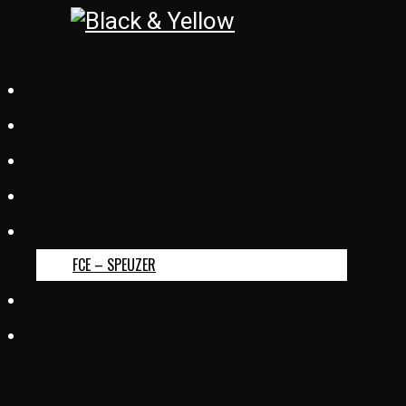
BASKETBALL REGENSDORF
FOOTREBEL
ZÜRICH CITY S.C.
GC SQUASH
FC ERLINSBACH
FCE – SPEUZER
KUD SLOGA
TURNVEREIN OBERSIGGENTHAL