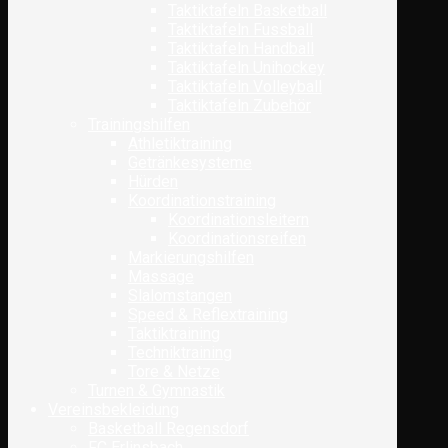
Taktiktafeln Basketball
Taktiktafeln Fussball
Taktiktafeln Handball
Taktiktafeln Unihockey
Taktiktafeln Volleyball
Taktiktafeln Zubehör
Trainingshilfen
Athletiktraining
Getränkesysteme
Hürden
Koordinationstraining
Koordinationsleitern
Koordinationsreifen
Markierungshilfen
Massage
Slalomstangen
Speed & Reflextraining
Taktiktraining
Techniktraining
Tore & Netze
Turnen & Gymnastik
Vereinsbekleidung
Basketball Regensdorf
FC Erlinsbach