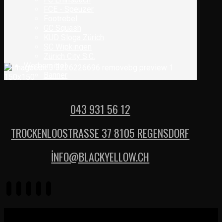
FCE - Speuzer
Footrebel
GC Squash
KUD Sloga Zürich
SC Wipkingen
Zürich City S.C.
Werbemittel
Banner
043 931 56 12
TROCKENLOOSTRASSE 37 8105 REGENSDORF
İNFO@BLACKYELLOW.CH