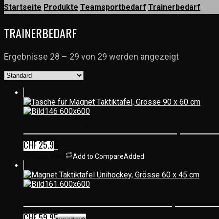
Startseite
Produkte
Teamsportbedarf
Trainerbedarf
TRAINERBEDARF
Ergebnisse 28 – 29 von 29 werden angezeigt
TASCHE FÜR MAGNET-TAKTIKTAFEL, GRÖSSE
CHF
25.95
Quick View
Add to Compare
Added
MAGNET-TAKTIKTAFEL UNIHOCKEY, GRÖSSE 
CHF
59.95