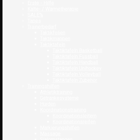
Erste - Hilfe
Kälte- / Wärmetherapie
SALE%
Tapes
Trainerbedarf
Taktikfolien
Taktikmappen
Taktiktafeln
Taktiktafeln Basketball
Taktiktafeln Fussball
Taktiktafeln Handball
Taktiktafeln Unihockey
Taktiktafeln Volleyball
Taktiktafeln Zubehör
Trainingshilfen
Athletiktraining
Getränkesysteme
Hürden
Koordinationstraining
Koordinationsleitern
Koordinationsreifen
Markierungshilfen
Massage
Slalomstangen