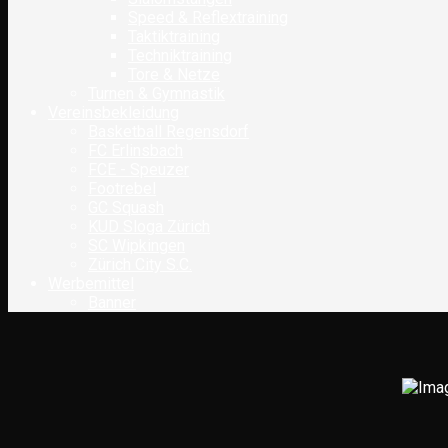
Speed & Reflextraining
Taktiktraining
Techniktraining
Tore & Netze
Turnen & Gymnastik
Vereinsbekleidung
Basketball Regensdorf
FC Erlinsbach
FCE - Speuzer
Footrebel
GC Squash
KUD Sloga Zürich
SC Wipkingen
Zürich City S.C.
Werbemittel
Banner