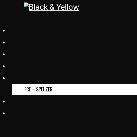
BASKETBALL REGENSDORF
FOOTREBEL
ZÜRICH CITY S.C.
GC SQUASH
FC ERLINSBACH
FCE – SPEUZER
KUD SLOGA
TURNVEREIN OBERSIGGENTHAL