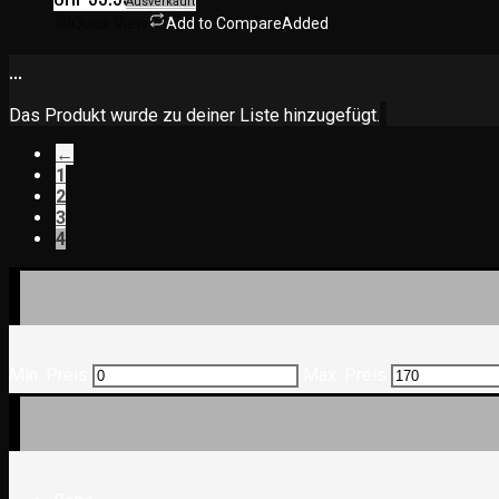
Ausverkauft
Quick View
Add to Compare
Added
...
Das Produkt wurde zu deiner Liste hinzugefügt.
←
1
2
3
4
Min. Preis
Max. Preis