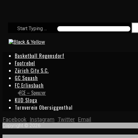
Start Typing ...
Basketball Regensdorf
Footrebel
Zürich City S.C.
GC Squash
FC Erlinsbach
FCE – Speuzer
KUD Sloga
Turnverein Obersiggenthal
Facebook
Instagram
Twitter
Email
Copyright © 2026