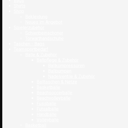
Bags
Shirts
Shop
Bekleidung
Neues im Angebot
Spielerzubehör
Schienbeinschoner
Torwarthandschuhe
Taschen - Bags
Teamsportbedarf
Bälle & Zubehör
Ballpflege & Zubehör
Ballkompressoren
Ballpumpen
Nadelventile & Zubehör
Balltaschen & Netze
Basketbälle
Beachsoccerbälle
Beachvolleybälle
Fussbälle
Futsalbälle
Handbälle
Volleybälle
Basketball